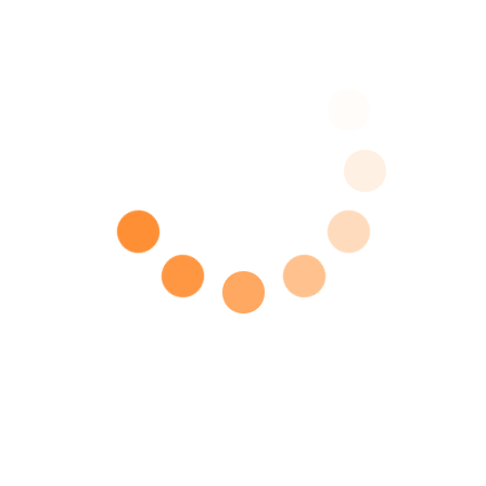
Angaben zur
Berufshaftpflichtversicherung
Name und Sitz des Versicherers:
ARAG
Platz 1
40472 Düsseldorf
Geltungsraum der Versicherung:
Deutschland
Streitschlichtung
Die Europäische Kommission stellt eine Plattform zur
Online-Streitbeilegung (OS) bereit:
https://ec.europa.eu/consumers/odr
.
Unsere E-Mail-Adresse finden Sie oben im Impressum.
Wir sind nicht bereit oder verpflichtet, an